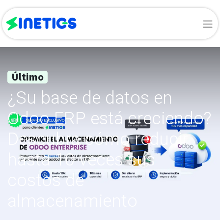
Último
¿Su base de datos en
Odoo ERP está creciendo?
Descubra cómo reducir
hasta 10 veces sus
costos de
almacenamiento