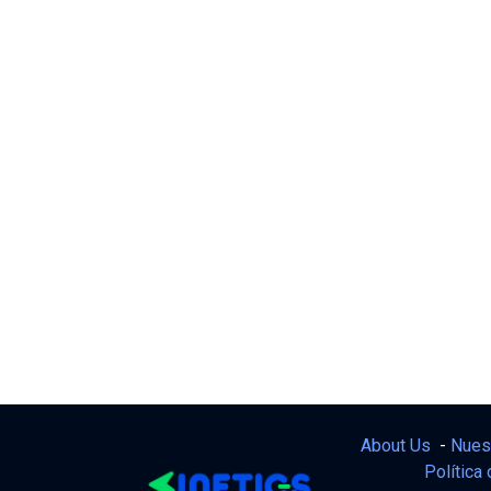
About Us
-
Nues
Política