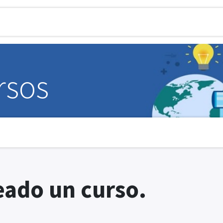
esa
Soluciones
Servicios
Eventos
rsos
eado un curso.