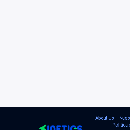
About Us
-
Nues
Política